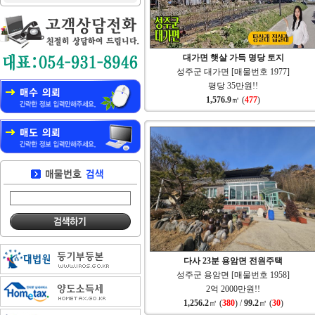
대가면 햇살 가득 명당 토지
성주군 대가면 [매물번호 1977]
평당 35만원!!
1,576.9
㎡ (
477
)
다사 23분 용암면 전원주택
성주군 용암면 [매물번호 1958]
2억 2000만원!!
1,256.2
㎡ (
380
) /
99.2
㎡ (
30
)