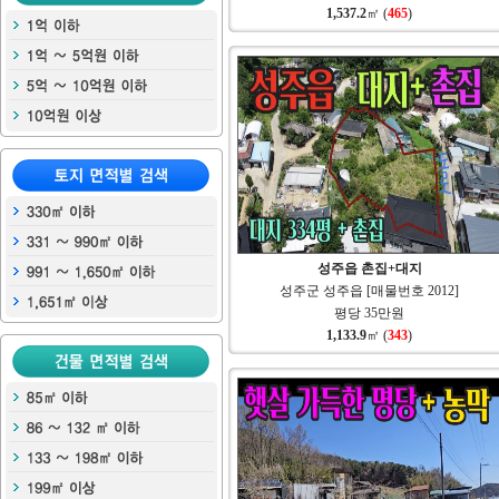
1,537.2
㎡ (
465
)
성주읍 촌집+대지
성주군 성주읍 [매물번호 2012]
평당 35만원
1,133.9
㎡ (
343
)