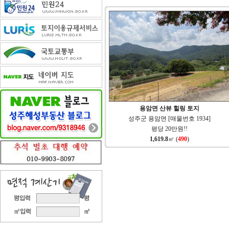
용암면 산뷰 힐링 토지
성주군 용암면 [매물번호 1934]
평당 20만원!!
1,619.8
㎡ (
490
)