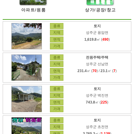
아파트/원룸
상가/공장/창고
종류
토지
지역
성주군 용암면
면적
1,619.8
㎡ (
490
)
가격
종류
전원주택/주택
지역
성주군 선남면
면적
231.4
㎡ (
70
) /
23.1
㎡ (
7
)
가격
종류
토지
지역
성주군 벽진면
면적
743.8
㎡ (
225
)
가격
종류
토지
지역
성주군 초전면
면적
3,765.3
㎡ (
1,139
)