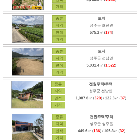
가격
종류
토지
지역
성주군 초전면
면적
575.2
㎡ (
174
)
가격
종류
토지
지역
성주군 선남면
면적
5,031.4
㎡ (
1,522
)
가격
종류
전원주택/주택
지역
성주군 선남면
면적
1,087.6
㎡ (
329
) /
122.3
㎡ (
37
)
가격
종류
전원주택/주택
지역
성주군 성주읍
면적
449.6
㎡ (
136
) /
105.8
㎡ (
32
)
가격