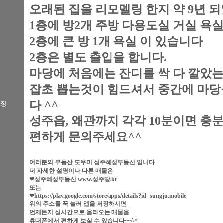
오래된 집을 리모델링 한지 약 9년 
1층에 방2개 주방 다용도실 거실 욕
2층에 큰 방 1개 욕실 이 있습니다
2층은 별도 출입을 합니다.
마당에 처음에는 잔디를 싹 다 깔았
잡초 뽑는것이 힘드셔서 중간에 마당
다 ^^
특징
성주읍, 왜관까지 각각 10분이면 충
편하게 문의주세요^^
여러분의 부동산 도우미 성주혜성부동산 입니다
더 자세한 설명이나 다른 매물은
❤성주혜성부동산 www.성주땅.kr
또는
❤https://play.google.com/store/apps/details?id=sungju.mobile
위의 주소를 꾹 눌러 앱을 저장하시면
언제든지 실시간으로 올라오는 매물을
휴대폰에서 편하게 보실 수 있습니다~~^^