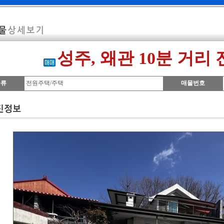
성주, 왜관 10분 거리
종류
전원주택/주택
매물번호