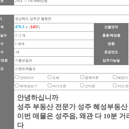
정보
2억X -> 1억 9000만원
지
경상북도 성주군 월항면
479.3
145
면적
㎡ (
P)
건물면적
욕실수
3 / 2 개
총층/해당층
대수
1 세대
방향
대수
대
준공연도
/연료
기름보일러
입주가능일
구조
시멘트벽돌조
인테리어
도배
원목마루
베란다
타
화재경보기
비디오폰
인터폰
카드/
안녕하십니까
성주 부동산 전문가 성주 혜성부동산
이번 매물은 성주읍, 왜관 다 10분
다