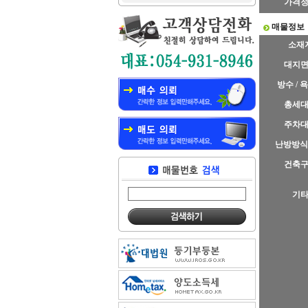
가격
매물정보
소재
대지
방수 / 
총세
주차
난방방식
건축
기