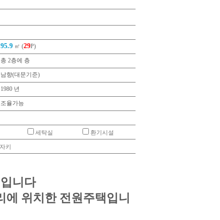
95.9
29
㎡ (
P)
총 2층에 층
남향(대문기준)
1980 년
조율가능
세탁실
환기시설
전자키
 입니다
 거리에 위치한 전원주택입니