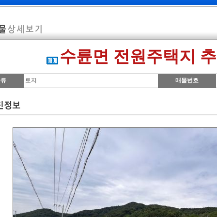
수륜면 전원주택지 추
종류
토지
매물번호