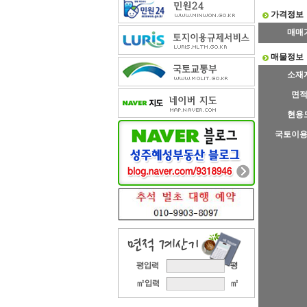
가격정보
매매
매물정보
소재
면
현용
국토이