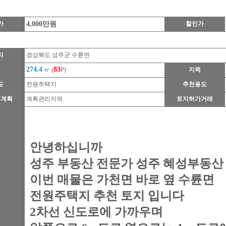
가
4,000만원
할인가
지
경상북도 성주군 수륜면
274.4
83
적
㎡ (
P)
지목
도
전원주택지
추천용도
용계획
계획관리지역
토지허가거래
안녕하십니까
성주 부동산 전문가 성주 혜성부동산
이번 매물은 가천면 바로 옆 수륜면
전원주택지 추천 토지 입니다
2차선 신도로에 가까우며