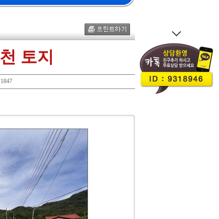
천 토지
1847