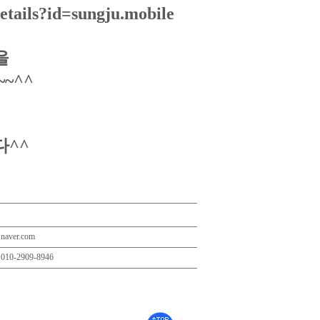
details?id=sungju.mobile
면
을
~^^
다^^
naver.com
010-2909-8946