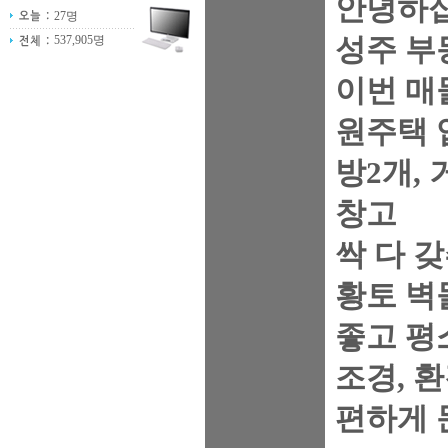
안녕하
27명
537,905명
성주 부
이번 매
원주택
방2개, 
창고
싹 다 
황토 벽
좋고 평
조경, 
편하게 