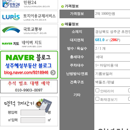
가격정보
가격정보
2억 1000만원
매물정보
소재지
경상북도 성주군 초전
681.0
206
대지면적
㎡ (
P)
방수 / 욕실수
2 / 1 개
총세대수
세대
주차대수
1+ 마당이용 대
난방방식/연료
기름보일러
건축구조
벽돌조./판넬
인테리어
기타
화재경보기