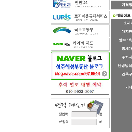
가격
매물정보
소재
대지
방수 / 
총세
주차
난방방식
건축
기