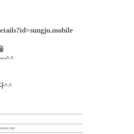
details?id=sungju.mobile
면
을
~^^
다^^
naver.com