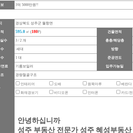
정보
3억 5000만원!!
지
경상북도 성주군 월항면
595.0
180
면적
㎡ (
P)
건물면적
욕실수
3 / 2 개
총층/해당층
대수
세대
방향
대수
1 대
준공연도
/연료
기름보일러
입주가능일
구조
경량철골구조
인테리어
도배
원목마루
베란다
타
화재경보기
비디오폰
인터폰
카드/
안녕하십니까
성주 부동산 전문가 성주 혜성부동산