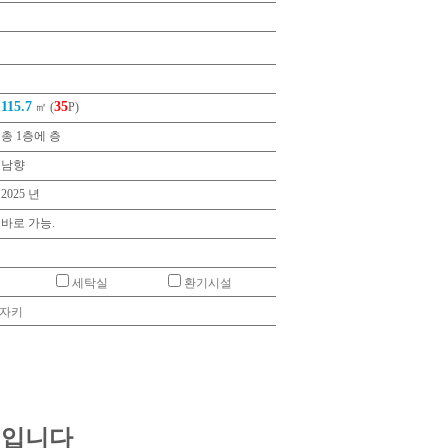
115.7
35
㎡ (
P)
총 1층에 층
남향
2025 년
바로 가능.
세탁실
환기시설
전자키
 입니다