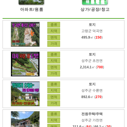
아파트/원룸
상가/공장/창고
종류
토지
지역
고령군 덕곡면
면적
495.9
㎡ (
150
)
가격
종류
토지
지역
성주군 초전면
면적
2,314.1
㎡ (
700
)
가격
종류
토지
지역
성주군 수륜면
면적
892.6
㎡ (
270
)
가격
종류
전원주택/주택
지역
성주군 가천면
면적
211.6
㎡ (
64
) /
66.1
㎡ (
20
)