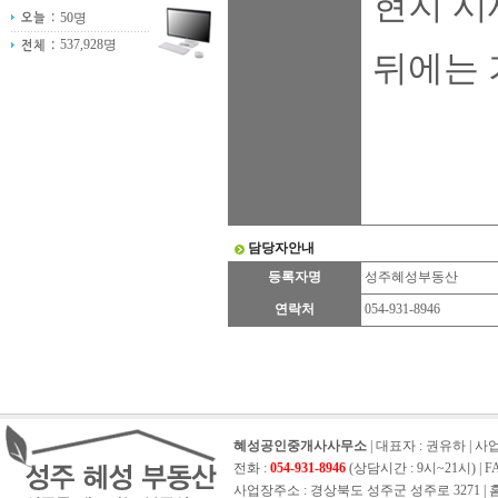
현지 시
50명
537,928명
뒤에는 
담당자안내
등록자명
성주혜성부동산
연락처
054-931-8946
혜성공인중개사사무소
| 대표자 : 권유하 | 사업자
전화 :
054-931-8946
(상담시간 : 9시~21시) | FAX 
사업장주소 : 경상북도 성주군 성주로 3271 | 홈페이지