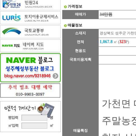
가격정보
매매가
34만원
매물정보
소재지
경상북도 성주군 가천
1,067.8
323
면적
㎡ (
P)
현용도
국토이용계획
가천면 
주말농
매물특징